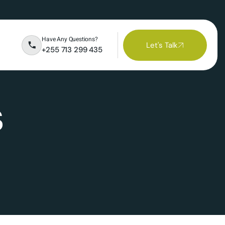
Have Any Questions?
Let's Talk
+255 713 299 435
s