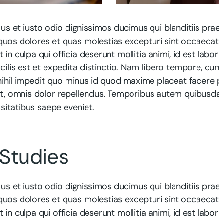
us et iusto odio dignissimos ducimus qui blanditiis pr
 quos dolores et quas molestias excepturi sint occaecat
t in culpa qui officia deserunt mollitia animi, id est lab
lis est et expedita distinctio. Nam libero tempore, cu
nihil impedit quo minus id quod maxime placeat facere
, omnis dolor repellendus. Temporibus autem quibusdam
sitatibus saepe eveniet.
Studies
us et iusto odio dignissimos ducimus qui blanditiis pr
 quos dolores et quas molestias excepturi sint occaecat
t in culpa qui officia deserunt mollitia animi, id est lab