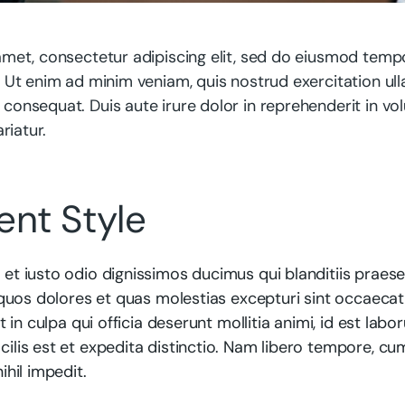
met, consectetur adipiscing elit, sed do eiusmod tempo
 Ut enim ad minim veniam, quis nostrud exercitation ulla
onsequat. Duis aute irure dolor in reprehenderit in volu
riatur.
nt Style
et iusto odio dignissimos ducimus qui blanditiis prae
 quos dolores et quas molestias excepturi sint occaecat
t in culpa qui officia deserunt mollitia animi, id est lab
lis est et expedita distinctio. Nam libero tempore, cu
ihil impedit.