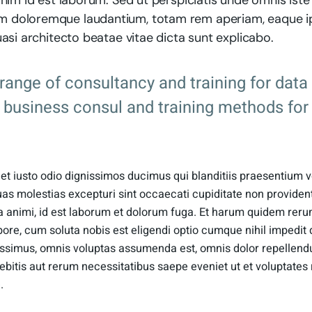
anim id est laborum. Sed ut perspiciatis unde omnis iste 
 doloremque laudantium, totam rem aperiam, eaque ip
uasi architecto beatae vitae dicta sunt explicabo.
l range of consultancy and training for data
r business consul and training methods for
t iusto odio dignissimos ducimus qui blanditiis praesentium v
uas molestias excepturi sint occaecati cupiditate non provident
ia animi, id est laborum et dolorum fuga. Et harum quidem rerum
pore, cum soluta nobis est eligendi optio cumque nihil impedit
ssimus, omnis voluptas assumenda est, omnis dolor repellen
debitis aut rerum necessitatibus saepe eveniet ut et voluptates
.