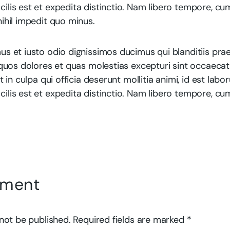
lis est et expedita distinctio. Nam libero tempore, cu
ihil impedit quo minus.
us et iusto odio dignissimos ducimus qui blanditiis pr
 quos dolores et quas molestias excepturi sint occaecat
t in culpa qui officia deserunt mollitia animi, id est lab
lis est et expedita distinctio. Nam libero tempore, cu
mment
 not be published. Required fields are marked *