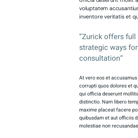
officia deserunt mollit 
voluptatem accusantium
inventore veritatis et q
”Zurick offers ful
strategic ways fo
consultation“
At vero eos et accusamus e
corrupti quos dolores et q
qui officia deserunt mollit
distinctio. Nam libero tem
maxime placeat facere po
quibusdam et aut officiis 
molestiae non recusandae