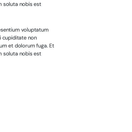
m soluta nobis est
aesentium voluptatum
i cupiditate non
orum et dolorum fuga. Et
m soluta nobis est