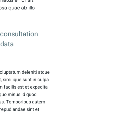
natus error sit
sa quae ab illo
 consultation
 data
oluptatum deleniti atque
, similique sunt in culpa
 facilis est et expedita
 quo minus id quod
dus. Temporibus autem
 repudiandae sint et