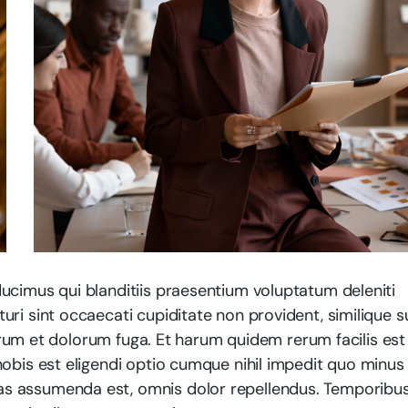
ucimus qui blanditiis praesentium voluptatum deleniti
ri sint occaecati cupiditate non provident, similique s
aborum et dolorum fuga. Et harum quidem rerum facilis est
obis est eligendi optio cumque nihil impedit quo minus 
as assumenda est, omnis dolor repellendus. Temporibu