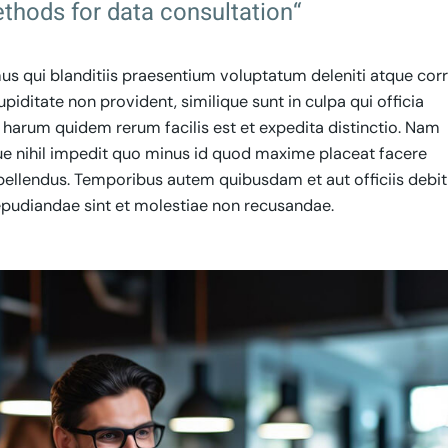
thods for data consultation“
s qui blanditiis praesentium voluptatum deleniti atque corr
iditate non provident, similique sunt in culpa qui officia
t harum quidem rerum facilis est et expedita distinctio. Nam
ue nihil impedit quo minus id quod maxime placeat facere
ellendus. Temporibus autem quibusdam et aut officiis debit
epudiandae sint et molestiae non recusandae.