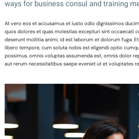
ways for business consul and training me
At vero eos et accusamus et iusto odio dignissimos ducimu
quos dolores et quas molestias excepturi sint occaecati cup
deserunt mollitia animi, id est laborum et dolorum fuga. E
libero tempore, cum soluta nobis est eligendi optio cumq
possimus, omnis voluptas assumenda est, omnis dolor rep
aut rerum necessitatibus saepe eveniet ut et voluptates r