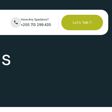
Have Any Questions?
Let's Talk
+255 713 299 435
ls