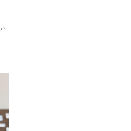
que
t