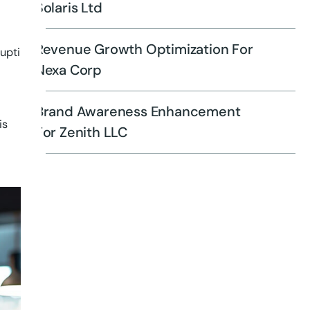
Solaris Ltd
Revenue Growth Optimization For
upti
Nexa Corp
Brand Awareness Enhancement
is
For Zenith LLC