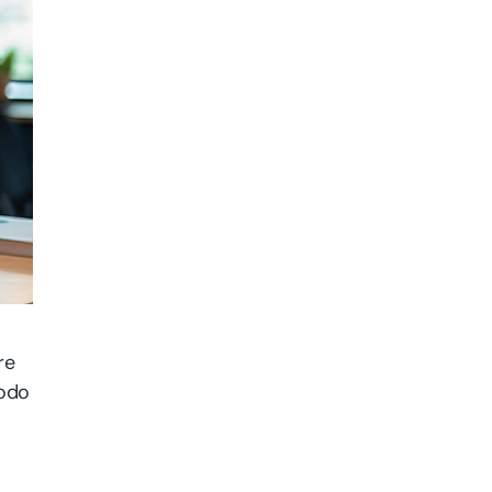
re
modo