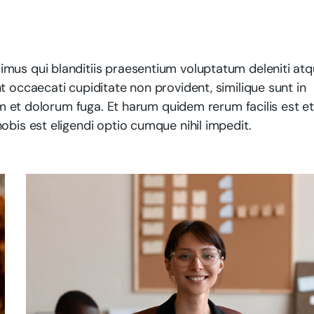
mus qui blanditiis praesentium voluptatum deleniti at
t occaecati cupiditate non provident, similique sunt in
rum et dolorum fuga. Et harum quidem rerum facilis est e
obis est eligendi optio cumque nihil impedit.