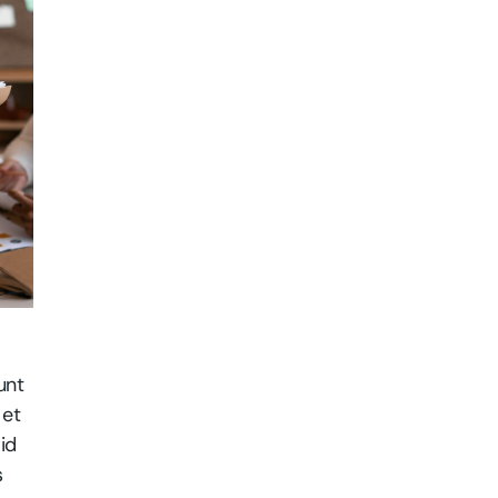
unt
 et
id
s