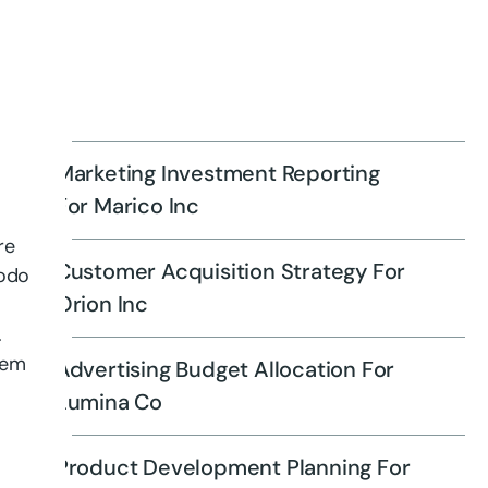
Marketing Investment Reporting
For Marico Inc
re
Customer Acquisition Strategy For
modo
Orion Inc
.
rem
Advertising Budget Allocation For
Lumina Co
Product Development Planning For