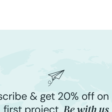
cribe & get 20% off on
Be with us
first project,